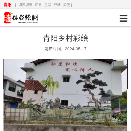
青阳
[
切换城市
泗县
金寨
舒城
灵璧
]
青阳乡村彩绘
发布时间：2024-05-17